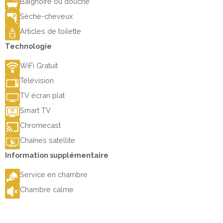
Baignoire ou douche
Sèche-cheveux
Articles de toilette
Technologie
WiFi Gratuit
Télévision
TV écran plat
Smart TV
Chromecast
Chaînes satellite
Information supplémentaire
Service en chambre
Chambre calme