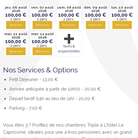
jeu. 06 août
ven. 07 août
sam. 08 août
dim. 09 août
lun. 10 août
2026
2026
2026
2026
2026
100,00 €
100,00 €
100,00 €
100,00 €
100,00 €
2 pers.
2 pers.
2 pers.
2 pers.
2 pers.
Réserver
Réserver
Réserver
Réserver
Réserver
mar. 11 août
mer. 12 août
2026
2026
100,00 €
100,00 €
2 pers.
2 pers.
Tarifs &
disponibilités
Réserver
Réserver
Nos Services & Options
Petit Déjeuner
- 13,00 €
Arrivée anticipée à partir de 12h00
- 20,00 €
Départ tardif (14h au lieu de 11h)
- 20,00 €
Parking
- 7,00 €
Vous êtes 3 ? Profitez de nos chambres Triple à L'hôtel Le
Capricorne, idéales pour une à trois personnes avec un grand